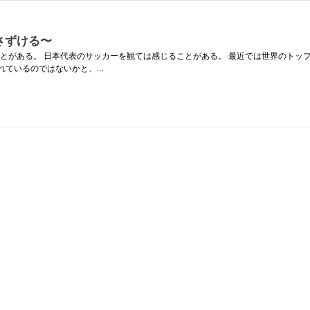
さずける〜
とがある。 日本代表のサッカーを観ては感じることがある。 最近では世界のトッ
われているのではないかと、…