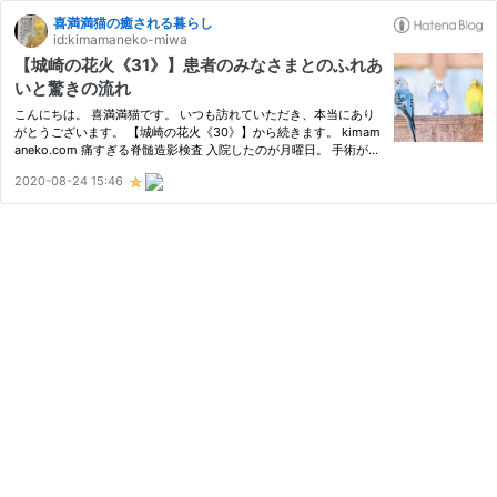
喜満満猫の癒される暮らし
id:kimamaneko-miwa
【城崎の花火《31》】患者のみなさまとのふれあ
いと驚きの流れ
こんにちは。 喜満満猫です。 いつも訪れていただき、本当にあり
がとうございます。 【城崎の花火《30》】から続きます。 kimam
aneko.com 痛すぎる脊髄造影検査 入院したのが月曜日。 手術が金
曜日に予定されています。 その間、いろいろな手術前検査がある
2020-08-24 15:46
のですが、 そのなかでも『脊髄造影』という検査が、水曜日に行
わ…