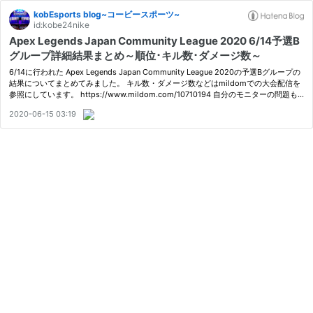
kobEsports blog~コービースポーツ~
id:kobe24nike
Apex Legends Japan Community League 2020 6/14予選B
グループ詳細結果まとめ～順位･キル数･ダメージ数～
6/14に行われた Apex Legends Japan Community League 2020の予選Bグループの
結果についてまとめてみました。 キル数・ダメージ数などはmildomでの大会配信を
参照にしています。 https://www.mildom.com/10710194 自分のモニターの問題も
あると思われますが、数字の判別が難しい箇所があり、もし誤った情報であればお教
2020-06-15 03:19
え…