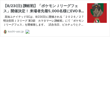
【8/23(日) 讃岐戦】「ポケモンＪリーグフェ
ス」開催決定！ 来場者先着5,000名様にEVO BA
G（ポケモンのエコバッグ）をプレゼント | 高知
高知ユナイテッドSCは、8/23(日)に開催される「２０２６／２７
ユナイテッドスポーツクラブ
明治安田Ｊ３リーグ 第3節 カマタマーレ讃岐戦」にて「ポケモン
Ｊリーグフェス」を開催致します。 試合当日、ピカチュウとクラ
ブパートナーポケモン「マ
kochi-usc.jp