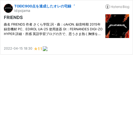
TOEIC900点を達成したオレの宅録゛
id:pojama
FRIENDS
曲名 FRIENDS 作者 さくら学院 詞・曲：cAnON. 録音時期 2015年
録音機材 PC、EDIROL UA-25 使用楽器 Gt：FERNANDES DIGI-ZO
HYPER 詳細・所感 英語学習ブログの方で、思うさま熱く胸懐を晒
したｗので、ここでは、そこ以外のところを事務的に説明してい
く。 「弾いてみた」動画に関して ボクは、かつては、原理主義
的、教…
2022-04-15 18:30