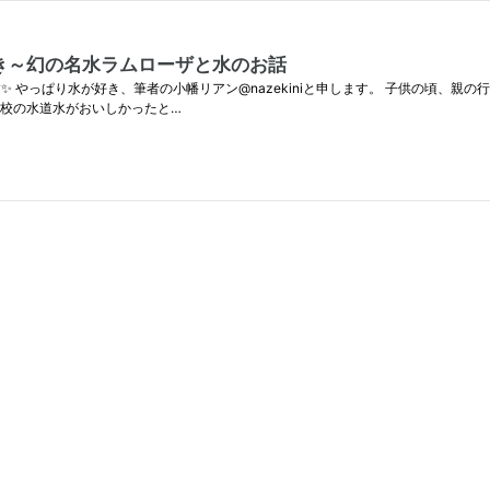
き～幻の名水ラムローザと水のお話
ます✨ やっぱり水が好き、筆者の小幡リアン@nazekiniと申します。 子供の頃
学校の水道水がおいしかったと…