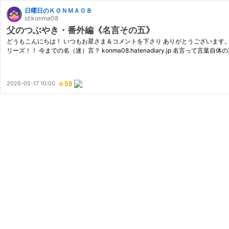
日曜日のＫＯＮＭＡ０８
id:konma08
父のつぶやき・番外編《名言その五》
どうもこんにちは！ いつもお星さま＆コメントを下さり ありがとうございます。
リーズ！！ 今までの名（迷）言？ konma08.hatenadiary.jp 名言って言葉
2026-05-17 10:00