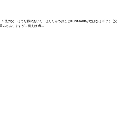
 ５児の父… はてな界のあいだ…せんだみつおことKONMA08がなはなはボヤく【
自体の重みもありますが… 例えば 考…