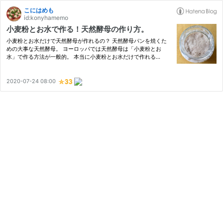
こにはめも
id:konyhamemo
小麦粉とお水で作る！天然酵母の作り方。
小麦粉とお水だけで天然酵母が作れるの？ 天然酵母パンを焼くた
めの大事な天然酵母。 ヨーロッパでは天然酵母は「小麦粉とお
水」で作る方法が一般的。 本当に小麦粉とお水だけで作れる
の〜！？と、半信半疑で失敗してもやってみよう！と作りはじめま
した。 今年のハンガリーは3月下旬に雪が降ったりと異常気象。 こ
んなこ…
2020-07-24 08:00