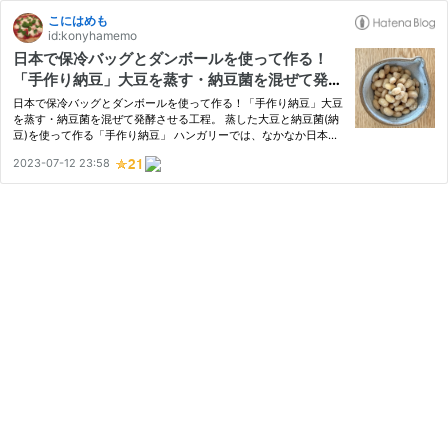
こにはめも
id:konyhamemo
日本で保冷バッグとダンボールを使って作る！
「手作り納豆」大豆を蒸す・納豆菌を混ぜて発酵
させる工程。作り方・レシピ。
日本で保冷バッグとダンボールを使って作る！「手作り納豆」大豆
を蒸す・納豆菌を混ぜて発酵させる工程。 蒸した大豆と納豆菌(納
豆)を使って作る「手作り納豆」 ハンガリーでは、なかなか日本の
ように手に入らない「納豆」 おうちで作ってみよう！と、 約3年前
2023-07-12 23:58
にはじめて、3日間かけて「手作り納豆」を作る様子をご紹介し…