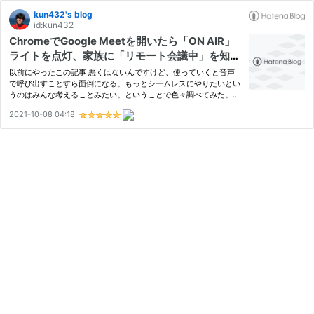
kun432's blog
id:kun432
ChromeでGoogle Meetを開いたら「ON AIR」
ライトを点灯、家族に「リモート会議中」を知ら
せてみた
以前にやったこの記事 悪くはないんですけど、使っていくと音声
で呼び出すことすら面倒になる。もっとシームレスにやりたいとい
うのはみんな考えることみたい。ということで色々調べてみた。ち
なみにうちの会社ではGoogle Meetを使っています。 会議中にカ
2021-10-08 04:18
メラがONになると、カメラのプロセスのCPU使用率があがるのを
検出…