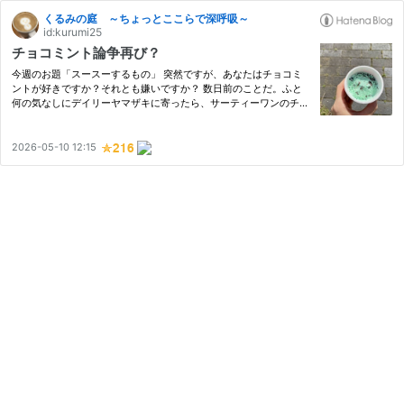
くるみの庭 ～ちょっとここらで深呼吸～
id:kurumi25
チョコミント論争再び？
今週のお題「スースーするもの」 突然ですが、あなたはチョコミ
ントが好きですか？それとも嫌いですか？ 数日前のことだ。ふと
何の気なしにデイリーヤマザキに寄ったら、サーティーワンのチョ
コミントアイスを発見した。前からサーテイーワンが売られてたの
は知っていたが、いつもチョコミントだけは無かった。あっ！と
思…
2026-05-10 12:15