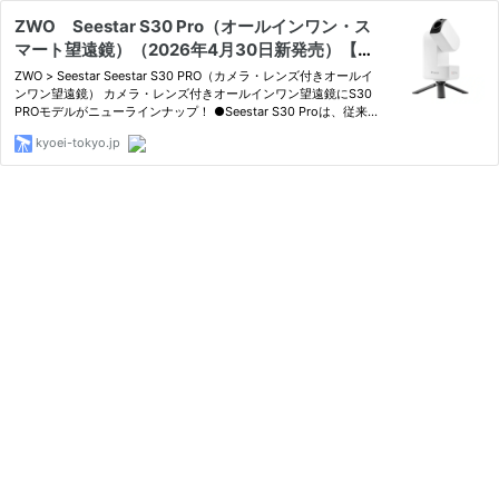
ZWO Seestar S30 Pro（オールインワン・ス
マート望遠鏡）（2026年4月30日新発売）【注
文受付再開・即納】-ネイチャーショップKYOEI
ZWO > Seestar Seestar S30 PRO（カメラ・レンズ付きオールイ
TOKYO
ンワン望遠鏡） カメラ・レンズ付きオールインワン望遠鏡にS30
PROモデルがニューラインナップ！ ●Seestar S30 Proは、従来の
Seestarシリーズの機能を備えつつ、望遠カメラによる鮮明な星
kyoei-tokyo.jp
雲・星団の撮影から、広角カメラによる天の川…