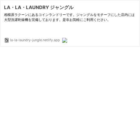
LA・LA・LAUNDRY ジャングル
相模原ラクーンにあるコインランドリーです。ジャングルをモチーフにした店内には
大型洗濯乾燥機を完備しております。是非お気軽にご利用ください。
la-la-laundry-jungle.netlify.app