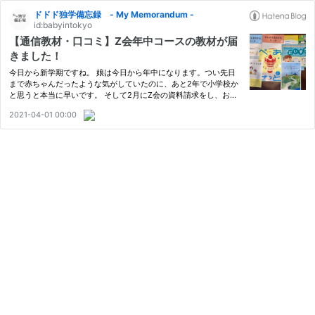
ドドド独学備忘録 - My Memorandum -
id:babyintokyo
【通信教材・口コミ】Z会年中コースの教材が届
きました！
今日から新学期ですね。 娘は今日から年中になります。つい先日
まで赤ちゃんだったような気がしていたのに、あと2年で小学校か
と思うと本当に早いです。 そして2月にZ会の資料請求をし、お試
し教材をやってみたところ娘が「やりたい！」というので4月から
2021-04-01 00:00
申し込みをしていたZ会の教材がついに届きました！！←ずっしり
して…