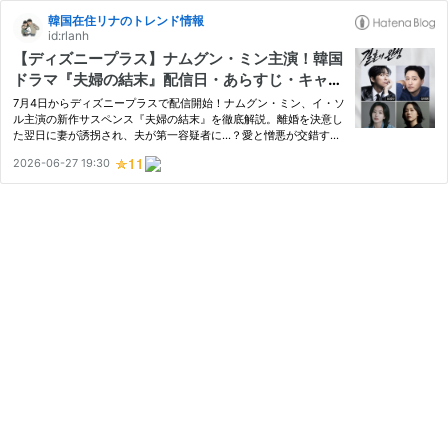
韓国在住リナのトレンド情報
id:rlanh
【ディズニープラス】ナムグン・ミン主演！韓国
ドラマ『夫婦の結末』配信日・あらすじ・キャス
ト紹介
7月4日からディズニープラスで配信開始！ナムグン・ミン、イ・ソ
ル主演の新作サスペンス『夫婦の結末』を徹底解説。離婚を決意し
た翌日に妻が誘拐され、夫が第一容疑者に…？愛と憎悪が交錯する
予測不能な物語のあらすじや、豪華キャスト情報をいち早くお届け
2026-06-27 19:30
します！