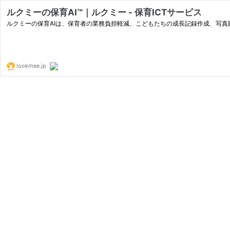
ルクミーの保育AI™｜ルクミー - 保育ICTサービス
ルクミーの保育AIは、保育者の業務負担軽減、こどもたちの成長記録作成、写
lookmee.jp