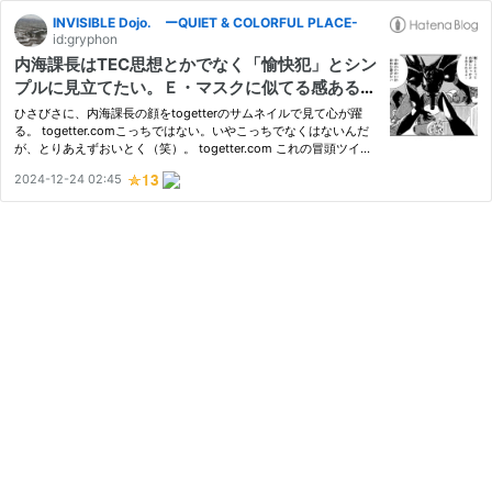
INVISIBLE Dojo. ーQUIET & COLORFUL PLACE-
id:gryphon
内海課長はTEC思想とかでなく「愉快犯」とシン
プルに見立てたい。Ｅ・マスクに似てる感あるな
ら、彼も本質が愉快犯ゆえ？（そして立花孝
ひさびさに、内海課長の顔をtogetterのサムネイルで見て心が躍
志！）
る。 togetter.comこっちではない。いやこっちでなくはないんだ
が、とりあえずおいとく（笑）。 togetter.com これの冒頭ツイー
トも、フォローしてるから読んで、レスポンスを書きたかったけど
2024-12-24 02:45
時間がないのであとで書こう、と思ってたらまとめができてて、反
響…