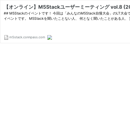
【オンライン】M5Stackユーザーミーティング vol.8 (2020
## M5Stackのイベントです！ 今回は「みんなのM5Stack自慢大会」のLT大会です。 **LT登壇者はこちらからご連絡します。 最近話題のM5StackおよびM5Stackシリーズに興味がある人、集合！ M5Stackのユーザー会の
m5stack.connpass.com