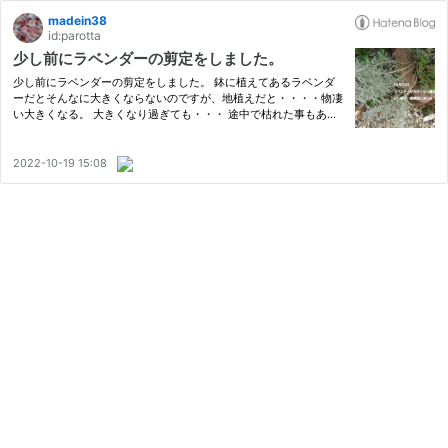
madein38
id:parotta
少し前にラベンダーの剪定をしました。
少し前にラベンダーの剪定をしました。 鉢に植えてあるラベンダ
ーだとそんなに大きくならないのですが、地植えだと・・・・物凄
い大きくなる。 大きくなり過ぎても・・・ 途中で枯れた事もあ
り・・・ 強剪定しすぎて枯れてしまった事もあります。 なの
で・・・一部残して剪定しました。 新芽部分をUPにした写真で
す。 新し…
2022-10-19 15:08