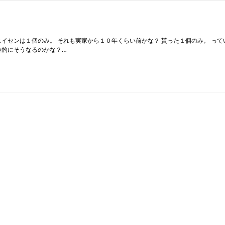
スイセンは１個のみ。 それも実家から１０年くらい前かな？ 貰った１個のみ。 っ
齢的にそうなるのかな？…