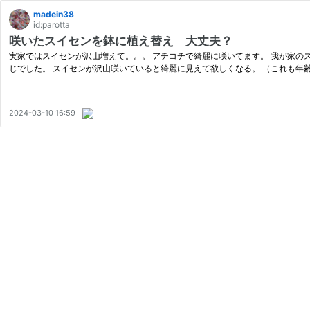
madein38
id:parotta
咲いたスイセンを鉢に植え替え 大丈夫？
実家ではスイセンが沢山増えて。。。 アチコチで綺麗に咲いてます。 我が家の
じでした。 スイセンが沢山咲いていると綺麗に見えて欲しくなる。 （これも年
2024-03-10 16:59