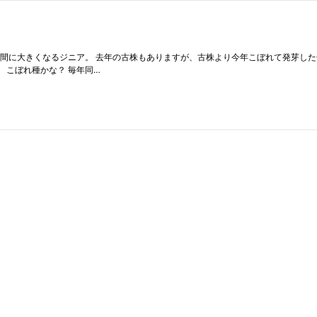
間に大きくなるジニア。 去年の古株もありますが、古株より今年こぼれて発芽した
 こぼれ種かな？ 毎年同…