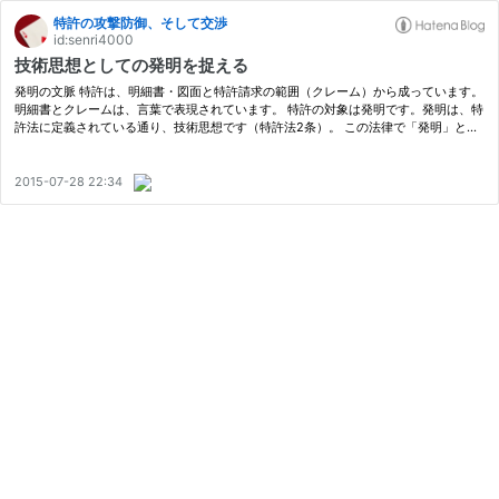
特許の攻撃防御、そして交渉
id:senri4000
技術思想としての発明を捉える
発明の文脈 特許は、明細書・図面と特許請求の範囲（クレーム）から成っています。
明細書とクレームは、言葉で表現されています。 特許の対象は発明です。発明は、特
許法に定義されている通り、技術思想です（特許法2条）。 この法律で「発明」と
は、自然法則を利用した技術的思想の創作のうち高度のものをいう。 技術は累…
2015-07-28 22:34