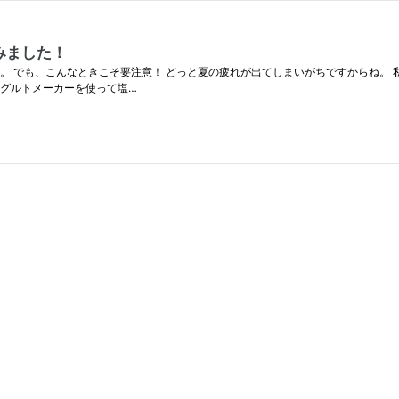
みました！
。 でも、こんなときこそ要注意！ どっと夏の疲れが出てしまいがちですからね。 
ーグルトメーカーを使って塩…