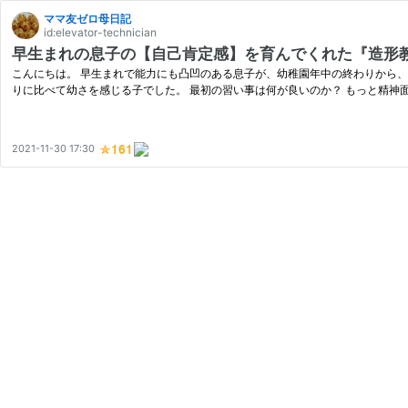
ママ友ゼロ母日記
id:elevator-technician
早生まれの息子の【自己肯定感】を育んでくれた『造形
こんにちは。 早生まれで能力にも凸凹のある息子が、幼稚園年中の終わりから、
りに比べて幼さを感じる子でした。 最初の習い事は何が良いのか？ もっと精神
2021-11-30 17:30