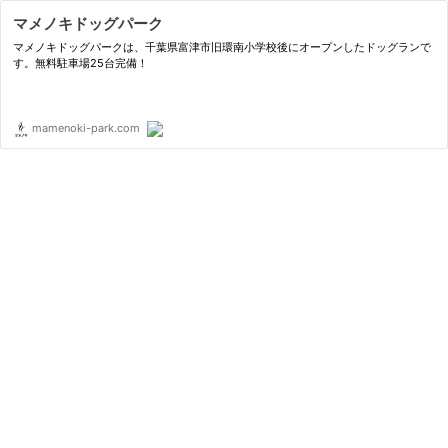
マメノキドッグパーク
マメノキドッグパークは、千葉県富津市旧環南小学校後にオープンしたドッグランで
す。無料駐車場25台完備！
mamenoki-park.com