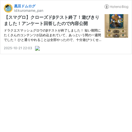
黒豆ドムログ
id:kuromame_pan
【スマグロ】クローズドβテスト終了！遊びきり
ました！アンケート回答したので内容公開
ドラクエスマッシュグロウのβテストが終了しました！ 短い期間に
たくさんのコンテンツが詰め込まれていて、あっという間の一週間
でした！ ひと通りやれることは全部やったので、十分遊びつくせ
たと思います！ アプリ内から、プレイ後アンケートに回答するこ
2025-10-21 22:03
とができます。 すでに他のブログ記事で書いた内容と重複します
が…