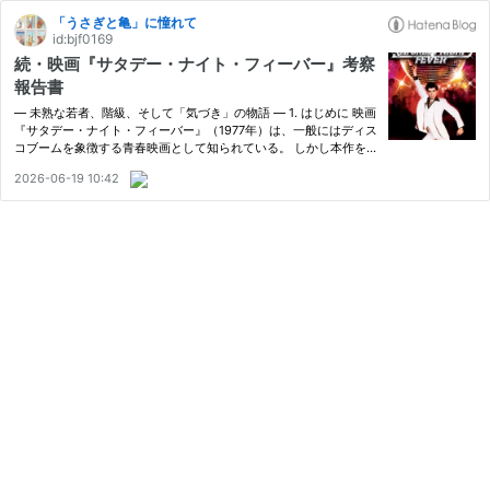
「うさぎと亀」に憧れて
id:bjf0169
続・映画『サタデー・ナイト・フィーバー』考察
報告書
― 未熟な若者、階級、そして「気づき」の物語 ― 1. はじめに 映画
『サタデー・ナイト・フィーバー』（1977年）は、一般にはディス
コブームを象徴する青春映画として知られている。 しかし本作を
詳細に観察すると、単なるダンス映画ではなく、1970年代ニュー
2026-06-19 10:42
ヨークの労働者階級社会を舞台にした、若者たちの未熟さと階級
構…