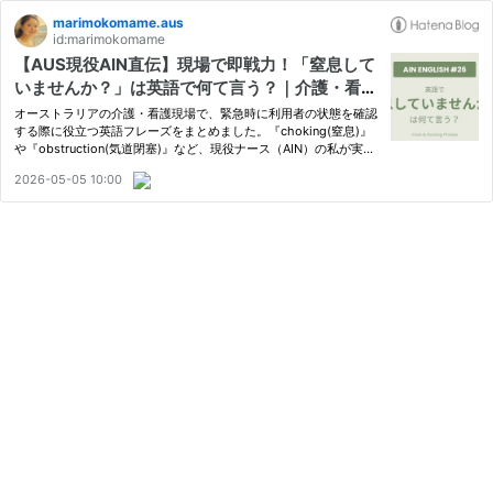
marimokomame.aus
id:marimokomame
【AUS現役AIN直伝】現場で即戦力！「窒息して
いませんか？」は英語で何て言う？｜介護・看護
現場で使う英語フレーズ【AIN英語 #26】
オーストラリアの介護・看護現場で、緊急時に利用者の状態を確認
する際に役立つ英語フレーズをまとめました。『choking(窒息)』
や『obstruction(気道閉塞)』など、現役ナース（AIN）の私が実際
に現場で使っている具体的な表現を例文付きで解説します。
2026-05-05 10:00