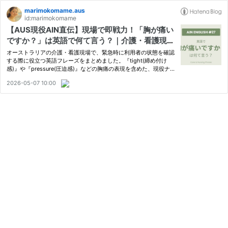
marimokomame.aus
id:marimokomame
【AUS現役AIN直伝】現場で即戦力！「胸が痛い
ですか？」は英語で何て言う？｜介護・看護現場
で使う英語フレーズ【AIN英語 #27】
オーストラリアの介護・看護現場で、緊急時に利用者の状態を確認
する際に役立つ英語フレーズをまとめました。『tight(締め付け
感)』や『pressure(圧迫感)』などの胸痛の表現を含めた、現役ナー
ス（AIN）の私が実際に現場で使っている具体的な表現を例文付き
2026-05-07 10:00
で解説します。