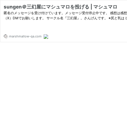
sungen＠三幻屋にマシュマロを投げる | マシュマロ
匿名のメッセージを受け付けています。メッセージ受付停止中です。 感想は感想専用フォーム h
（X）DMでお願いします。 サークル名『三幻屋』。さんげんです。 ※
marshmallow-qa.com