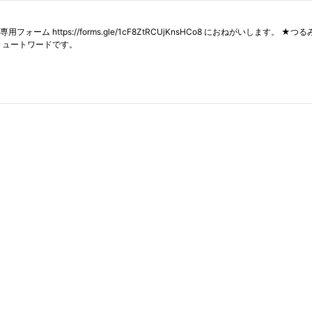
ttps://forms.gle/1cF8ZtRCUjKnsHCo8 におねがいします。 ★
尻と乳はミュートワードです。