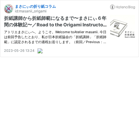
まさにぃの折り紙コラム
id:masanii_origami
折紙講師から折紙師範になるまで〜まさにぃ６年
間の体験記〜／Road to the Origami Instructor
& Origami Master
アトリエまさにぃへ、ようこそ。Welcome toAtelier masanii. 今日
は前回予告したとおり、私が日本折紙協会の「折紙講師」「折紙師
範」に認定されるまでの過程お送りします。（前回／Previous：2
023/05/13） masanii-origami.hatenablog.com As I mentioned l
2023-05-26 13:24
ast time, today I'll show the report the way how I was quali…