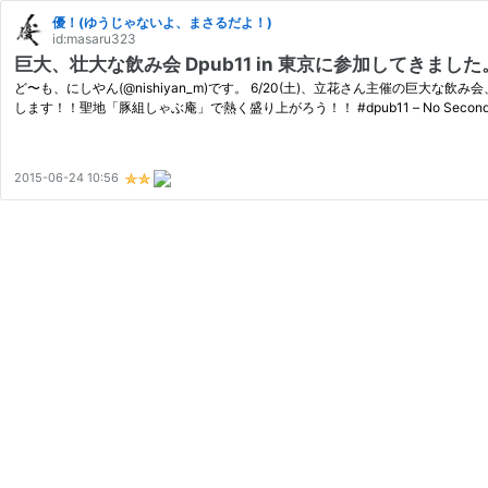
優！(ゆうじゃないよ、まさるだよ！)
id:masaru323
巨大、壮大な飲み会 Dpub11 in 東京に参加してきまし
ど〜も、にしやん(@nishiyan_m)です。 6/20(土)、立花さん主催の巨大な飲み
します！！聖地「豚組しゃぶ庵」で熱く盛り上がろう！！ #dpub11 – No Second
2015-06-24 10:56