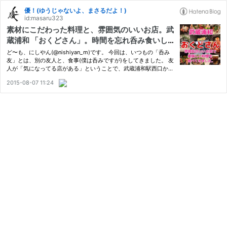
優！(ゆうじゃないよ、まさるだよ！)
id:masaru323
素材にこだわった料理と、雰囲気のいいお店。武
蔵浦和 「おくどさん」。時間を忘れ呑み食いし
てきました。
ど〜も、にしやん(@nishiyan_m)です。 今回は、いつもの「呑み
友」とは、別の友人と、食事(僕は呑みですが)をしてきました。 友
人が「気になってる店がある」ということで、武蔵浦和駅西口から
徒歩で１、２分。 ［武蔵浦和駅西口］交差点の角にある、 「おく
2015-08-07 11:24
どさん」へ。 おくどさん - 武蔵浦和/豚しゃぶ [食べログ] 入口…