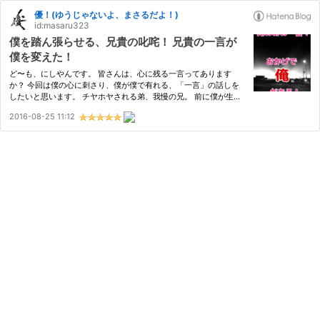
優！(ゆうじゃないよ、まさるだよ！)
id:masaru323
僕を踏ん張らせる、兄貴の叱咤！ 兄貴の一言が
僕を変えた！
ど〜も、にしやんです。 皆さんは、心に残る一言ってあります
か？ 今回は僕の心に刺さり、僕が僕で有れる、「一言」の話しを
したいと思います。 チヤホヤされる弟、我慢の兄。 前に僕が生ま
れつき病気、障害持ちだった事を書きました。 入院中は、お見舞
2016-08-25 11:12
いに来てくれる両親、親戚一同、皆が『優がかわいそう、優はかわ
いそ…