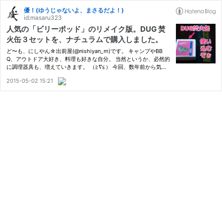
優！(ゆうじゃないよ、まさるだよ！)
id:masaru323
人気の「ビリーポッド」のリメイク版。DUG 焚
火缶３セットを、ナチュラムで購入しました。
ど〜も、にしやん☆出前屋(@nishiyan_m)です。 キャンプやBB
Q、アウトドア大好き、料理も好きな自分。 当然というか、必然的
に調理器具も、増えていきます。 （≧∇≦） 今回、数年前から気に
なっていた 「DUG焚火缶（３セット）」 を購入しました。 Amaz
2015-05-02 15:21
onでは、現在(4/29)は「入荷待ち」になっていますので、Naturum
(ナチュ…