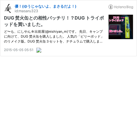
優！(ゆうじゃないよ、まさるだよ！)
id:masaru323
DUG 焚火缶との相性バッチリ！？DUG トライポ
ッドを買いました。
ど〜も、にしやん☆出前屋(@nishiyan_m)です。 先日、キャンプ
に向けて、DUG 焚火缶を購入しました。 人気の「ビリーポッド」
のリメイク版。DUG 焚火缶３セットを、ナチュラムで購入しまし
た。 - 優！(ゆうじゃないよ、まさるだよ！)masaru323.hateblo.jp
2015-05-05 05:51
それに合わせて、DUG トライポッドも購入しちゃいました。d(*・
ω・*…