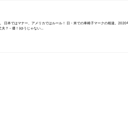
した。 日本ではマナー、アメリカではルール！ 日・米での車椅子マークの相違。2020
？ - 優！(ゆうじゃない…