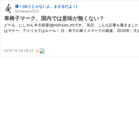
優！(ゆうじゃないよ、まさるだよ！)
id:masaru323
車椅子マーク、国内では意味が無くない？
ど〜も、にしやん☆出前屋(@nishiyan_m)です。 先日、こんな記事を書きま
はマナー、アメリカではルール！ 日・米での車イスマークの相違。2020年、大丈夫
2014-12-04 08:27