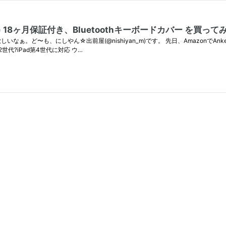
対応) 18ヶ月保証付き、Bluetoothキーボードカバー を買っ
r2 欲しいなぁ。ど〜も、にしやん☆出前屋(@nishiyan_m)です。 先日、Amazon
ad第2世代?iPad第4世代に対応 ウ…