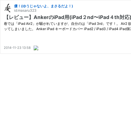
優！(ゆうじゃないよ、まさるだよ！)
id:masaru323
【レビュー】AnkerのiPad用(iPad２nd〜iPad４th
巷では「iPad Air2」が騒がれていますが、自分のは「iPad 3rd」です！。 Ai
ッてしまいました。 Anker iPad キーボードカバー iPad2 / iPad3 / iPad4 iP
2014-11-23 13:58