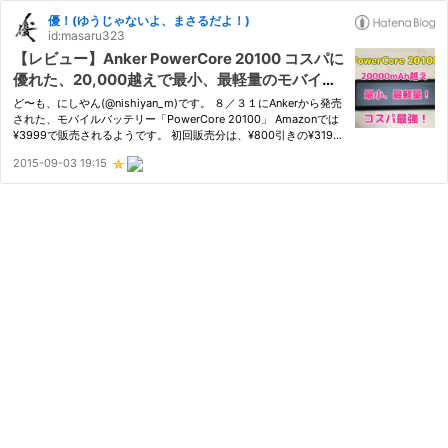
優！(ゆうじゃないよ、まさるだよ！)
id:masaru323
【レビュー】Anker PowerCore 20100 コスパに
優れた、20,000越えで最小、最軽量のモバイル
バッテリー。
ど〜も、にしやん(@nishiyan_m)です。 ８／３１にAnkerから発売
された、モバイルバッテリー「PowerCore 20100」 Amazonでは
¥3999で販売されるようです。 初回販売分は、¥800引きの¥3199
で販売されていました。 (9/4現在、入荷待ちの状態です。) Anker
2015-09-03 19:15
PowerCore 20100 (20100mAh 2ポート 超大容量 モバイルバッテ
リー パ…