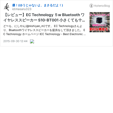
優！(ゆうじゃないよ、まさるだよ！)
id:masaru323
【レビュー】EC Technology ５w Bluetooth ワ
イヤレススピーカー S10-BT001 小さくても十分
な音質！ダイキャストボディの高級感！ 便利な
ど〜も、にしやん(@nishiyan_m)です。 EC Technologyさんよ
機能も！
り、Bluetoothワイヤレススピーカーを提供をして頂きました。 E
C Technology ホームページ IEC Technology - Best Electronic Bl
uetooth Devices Online Shopping EC Technology® 5W Bluetoot
2015-09-30 12:44
h4.0 スピーカー ワイヤレススピーカー iPhone6 各種スマホ対応の
Blue…