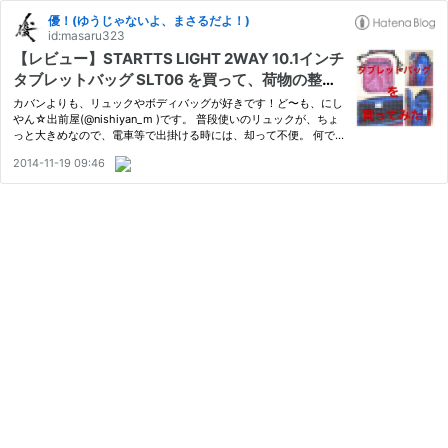
優！(ゆうじゃないよ、まさるだよ！)
id:masaru323
【レビュー】STARTTS LIGHT 2WAY 10.1インチ
タブレットバッグ SLT06 を買って、荷物の整理
（断捨離！）をしてみた。
カバンよりも、リュックやボディバッグが好きです！ど〜も、にし
やん☆出前屋(@nishiyan_m )です。 普段使いのリュックが、ちょ
っと大きめなので、電車等で出掛ける時には、却って不便。 何で
もかんでも入れ過ぎて、重〜い！！ 持ち物を整理しよう⁉︎(；・
2014-11-19 09:46
ω・)ﾊｯ! 断捨離だぁ〜！ と言う事で、購入したのが、こちら。 STA
RTT…