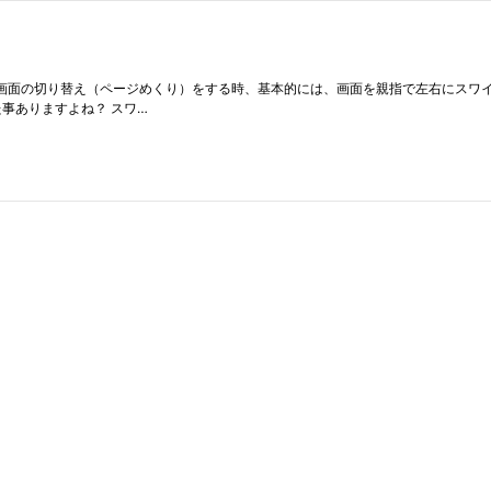
oneのホーム画面の切り替え（ページめくり）をする時、基本的には、画面を親指で左右に
した事ありますよね？ スワ…