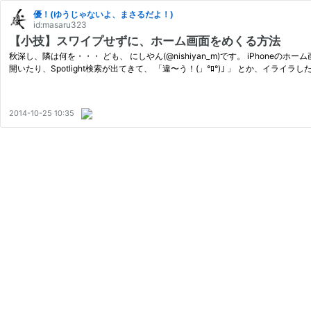
優！(ゆうじゃないよ、まさるだよ！)
id:masaru323
【小技】スワイプせずに、ホーム画面をめくる方法
秋深し、隣は何を・・・ ども、 にしやん(@nishiyan_m)です。 iPh
開いたり、Spotlight検索が出てきて、 「違〜う！(」°ﾛ°)｣ 」 とか、イライラ
2014-10-25 10:35