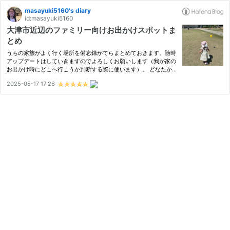
masayuki5160's diary
id:masayuki5160
大津市近辺のファミリー向けお出かけスポットま
とめ
うちの家族がよく行く場所を備忘録がてらまとめておきます。随時
アップデートはしていきますのでよろしくお願いします（我が家の
お出かけ時にどこへ行こうか判断する際に使います）。 どなたか
の参考になれば幸いです。なお本記事は一部アフィリエイト広告を
2025-05-17 17:26
含みます。 外であそぶなら 大津港近辺 におの浜エリア LAGO大
津…