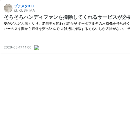
プチメタ3.0
id:IKUSHIMA
そろそろハンディファンを掃除してくれるサービスが必
夏がどんどん暑くなり、老若男女問わず誰もが ポータブル型の扇風機を持ち歩く
バーのスキ間から綿棒を突っ込んで 大雑把に掃除するぐらいしか方法がない。 
2026-05-17 14:00