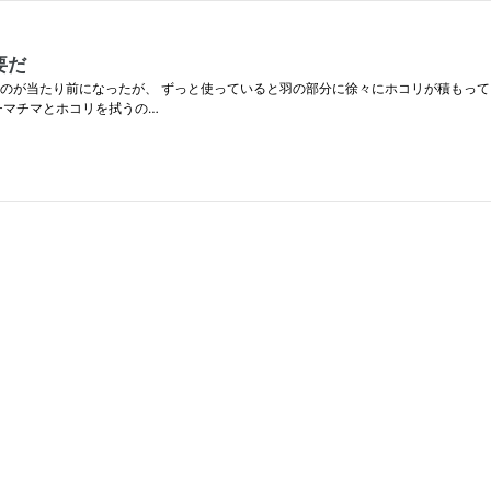
要だ
のが当たり前になったが、 ずっと使っていると羽の部分に徐々にホコリが積もって
チマチマとホコリを拭うの…