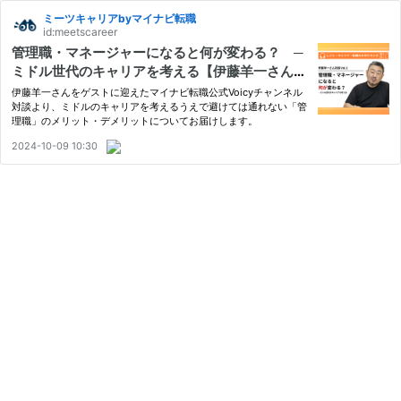
ミーツキャリアbyマイナビ転職
id:meetscareer
管理職・マネージャーになると何が変わる？ ─
ミドル世代のキャリアを考える【伊藤羊一さん対
談Vol.1】
伊藤羊一さんをゲストに迎えたマイナビ転職公式Voicyチャンネル
対談より、ミドルのキャリアを考えるうえで避けては通れない「管
理職」のメリット・デメリットについてお届けします。
2024-10-09 10:30