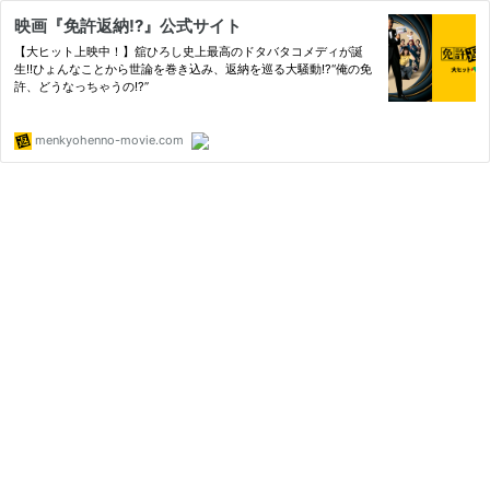
映画『免許返納!?』公式サイト
【大ヒット上映中！】舘ひろし史上最高のドタバタコメディが誕
生!!ひょんなことから世論を巻き込み、返納を巡る大騒動!?“俺の免
許、どうなっちゃうの!?”
menkyohenno-movie.com