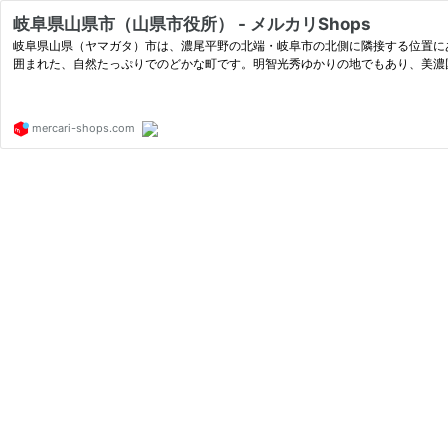
岐阜県山県市（山県市役所） - メルカリShops
岐阜県山県（ヤマガタ）市は、濃尾平野の北端・岐阜市の北側に隣接する位置に
囲まれた、自然たっぷりでのどかな町です。明智光秀ゆかりの地でもあり、美濃
mercari-shops.com