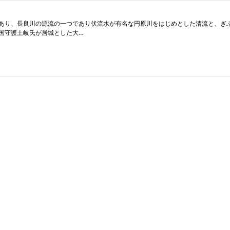
あり、長良川の源流の一つであり伏流水が有名な円原川をはじめとした清流と、ぎ
国守護土岐氏が居城とした大…