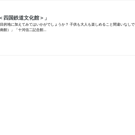
O＜四国鉄道文化館＞」
的地に加えてみてはいかがでしょうか？ 子供も大人も楽しめること間違いなしです！！
・南館）」「十河信二記念館…