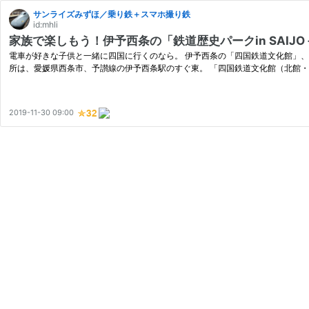
サンライズみずほ／乗り鉄＋スマホ撮り鉄
id:mhli
家族で楽しもう！伊予西条の「鉄道歴史パークin SAIJ
電車が好きな子供と一緒に四国に行くのなら。 伊予西条の「四国鉄道文化館」、目
所は、愛媛県西条市、予讃線の伊予西条駅のすぐ東。 「四国鉄道文化館（北館
2019-11-30 09:00