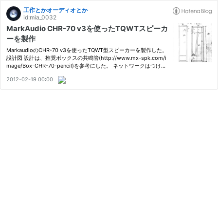
工作とかオーディオとか
id:mia_0032
MarkAudio CHR-70 v3を使ったTQWTスピーカ
ーを製作
MarkaudioのCHR-70 v3を使ったTQWT型スピーカーを製作した。
設計図 設計は、推奨ボックスの共鳴管(http://www.mx-spk.com/i
mage/Box-CHR-70-pencil)を参考にした。 ネットワークはつけて
いないので、今後試してみたい。 板取図 板取図では、バッフル板
2012-02-19 00:00
を取り外せるように、前面の板を分割している。 写真 まだ外側の
装飾…