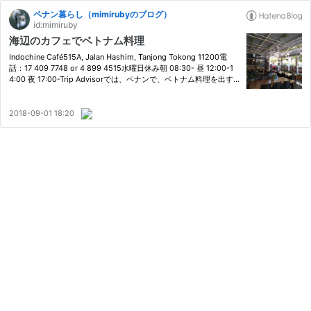
ペナン暮らし（mimirubyのブログ）
id:mimiruby
海辺のカフェでベトナム料理
Indochine Café515A, Jalan Hashim, Tanjong Tokong 11200電
話：17 409 7748 or 4 899 4515水曜日休み朝 08:30- 昼 12:00-1
4:00 夜 17:00-Trip Advisorでは、ペナンで、ベトナム料理を出す
ところで第一位と紹介されています。Indochine Caféでは、ベトナ
ムの他、カンボジア、タイなどインドシナ半島の諸国の料理を提供
して…
2018-09-01 18:20